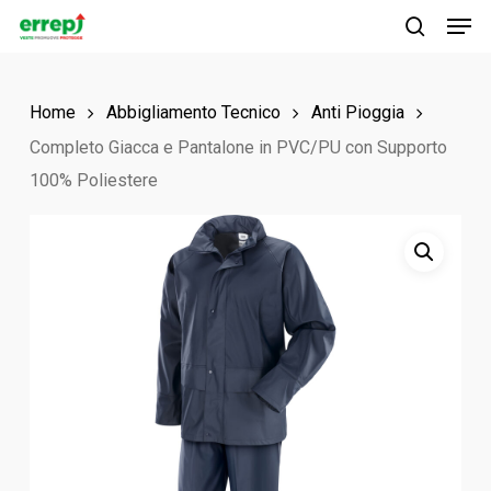
Men
Skip
to
search
main
Home
Abbigliamento Tecnico
Anti Pioggia
content
Completo Giacca e Pantalone in PVC/PU con Supporto
100% Poliestere