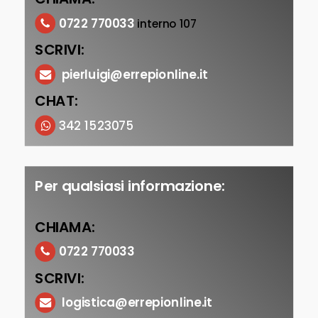
0722 770033
interno 107
SCRIVI:
pierluigi@errepionline.it
CHAT:
342 1523075
Per qualsiasi informazione:
CHIAMA:
0722 770033
SCRIVI:
logistica@errepionline.it