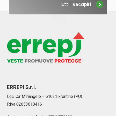
Tutti i Recapiti
ERREPI S.r.l.
Loc. Ca’ Miriangelo – 61021 Frontino (PU)
P.Iva 02653610416