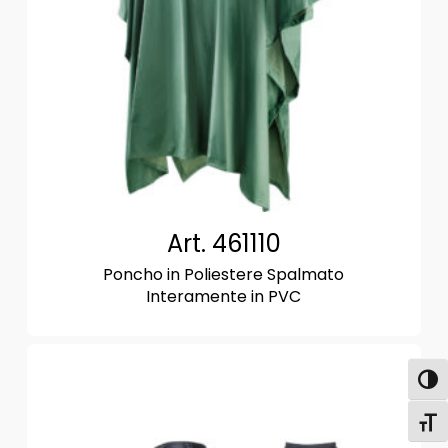
Art. 461110
Poncho in Poliestere Spalmato
Interamente in PVC
Attiva
Attiv