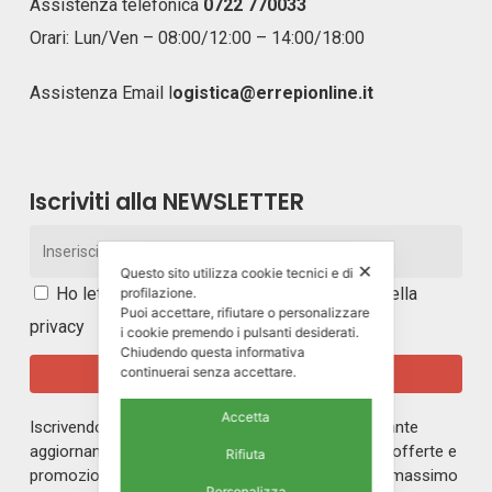
Assistenza telefonica
0722 770033
Orari: Lun/Ven – 08:00/12:00 – 14:00/18:00
Assistenza Email
l
ogistica@errepionline.it
Iscriviti alla NEWSLETTER
✕
Questo sito utilizza cookie tecnici e di
Ho letto e accetto i
termini e le condizioni della
profilazione.
Puoi accettare, rifiutare o personalizzare
privacy
i cookie premendo i pulsanti desiderati.
Chiudendo questa informativa
continuerai senza accettare.
Accetta
Iscrivendoti alla nostra newsletter rimarrai in costante
aggiornamento sul mondo di ERREPI, sulle nuove offerte e
Rifiuta
promozioni riservate ai nostri iscritti. Riceverai un massimo
Personalizza