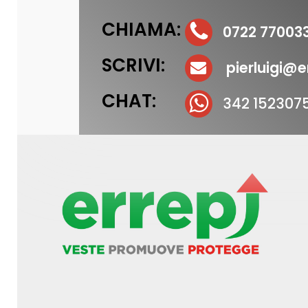
CHIAMA:
0722 77003
SCRIVI:
pierluigi@er
CHAT:
342 152307