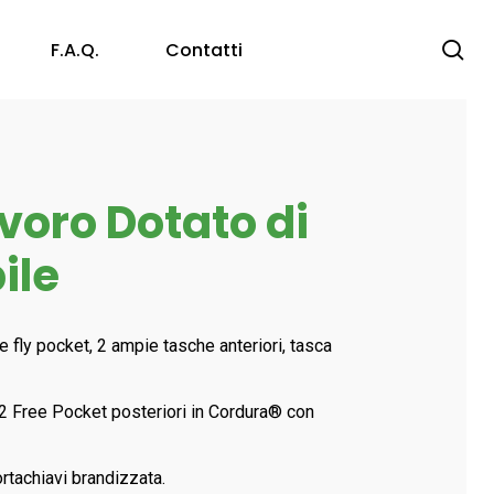
se
F.a.q.
Contatti
Protezione Vista
oro Dotato di
Occhiali a Stanghetta
Protezione Capo
Occhiali a Maschera
ile
Accessori
Anticaduta
Caschi Anti – Urto ed Elmetti
 fly pocket, 2 ampie tasche anteriori, tasca
Consumabili
, 2 Free Pocket posteriori in Cordura® con
ortachiavi brandizzata.