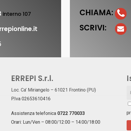
CHIAMA:
3
interno 107
SCRIVI:
repionline.it
5
ERREPI S.r.l.
I
Loc. Ca’ Miriangelo – 61021 Frontino (PU)
P.Iva 02653610416
pr
Assistenza telefonica
0722 770033
Orari: Lun/Ven – 08:00/12:00 – 14:00/18:00