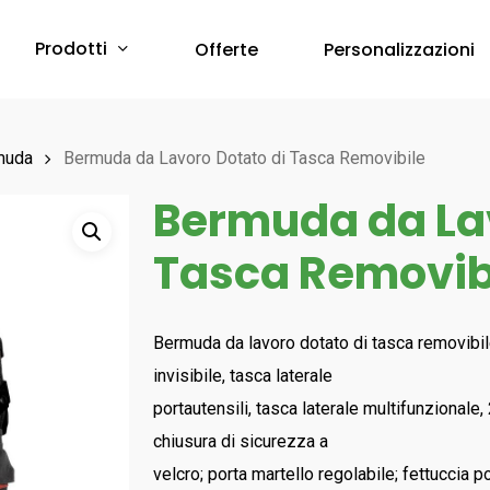
Prodotti
Offerte
Personalizzazioni
Protezione Corpo
muda
Bermuda da Lavoro Dotato di Tasca Removibile
Bermuda da Lav
Abbigliamento Monouso
Scarpe & Accessori
Tasca Removib
Red Premium
Protezione Vie Respiratorie
RED 360
a breve online –
Sfoglia il Catalogo
Bau & Building
Bermuda da lavoro dotato di tasca removibile
Protezione Udito
Red Leve
invisibile, tasca laterale
Inserti Auricolari
RED INDUSTRY
portautensili, tasca laterale multifunzionale
Cuffie Protettive
Red Smart
chiusura di sicurezza a
RED UP PLUS
velcro; porta martello regolabile; fettuccia p