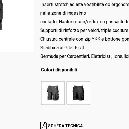
RED UP
Inserti stretch ad alta vestibilità ed ergono
GORE – TEX
nelle zone di massimo
LEI & LEI
contatto. Nastro rosso/reflex su passante t
STEP ONE
Supporti di rinforzo per velcri, triple cuciture
Stivali
Chiusura centrale con zip YKK e bottone gom
RED LION
Si abbina al Gilet First.
Accessori
Bermuda per Carpentieri, Elettricisti, Idraulici
Colori disponibili
SCHEDA TECNICA