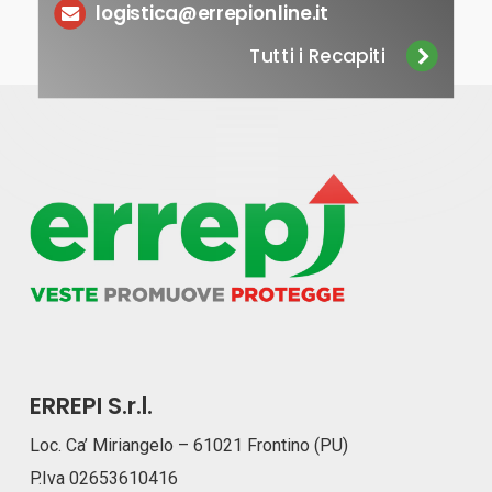
logistica@errepionline.it
Tutti i Recapiti
ERREPI S.r.l.
Loc. Ca’ Miriangelo – 61021 Frontino (PU)
P.Iva 02653610416