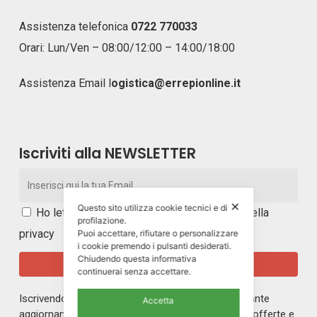
Assistenza telefonica
0722 770033
Orari: Lun/Ven – 08:00/12:00 – 14:00/18:00
Assistenza Email
l
ogistica@errepionline.it
Iscriviti alla NEWSLETTER
✕
Questo sito utilizza cookie tecnici e di
Ho letto e accetto i
termini e le condizioni della
profilazione.
privacy
Puoi accettare, rifiutare o personalizzare
i cookie premendo i pulsanti desiderati.
Chiudendo questa informativa
continuerai senza accettare.
Iscrivendoti alla nostra newsletter rimarrai in costante
Accetta
aggiornamento sul mondo di ERREPI, sulle nuove offerte e