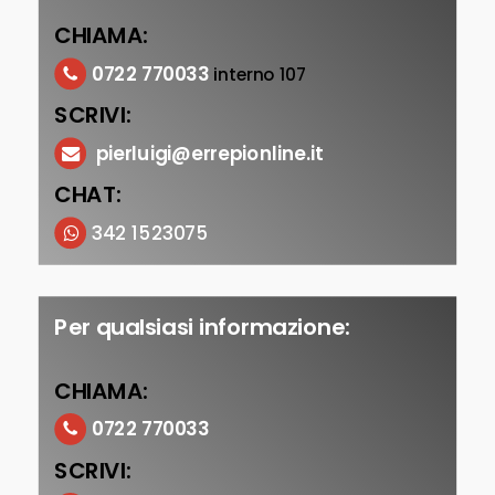
CHIAMA:
0722 770033
interno 107
SCRIVI:
pierluigi@errepionline.it
CHAT:
342 1523075
Per qualsiasi informazione:
CHIAMA:
0722 770033
SCRIVI: