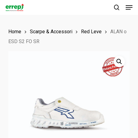
Men
Skip
to
search
main
Home
Scarpe & Accessori
Red Leve
ALAN o
content
ESD S2 FO SR