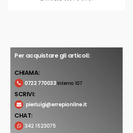
Per acquistare gli articoli:
CHIAMA:
0722 770033
interno 107
SCRIVI:
pierluigi@errepionline.it
CHAT:
342 1523075