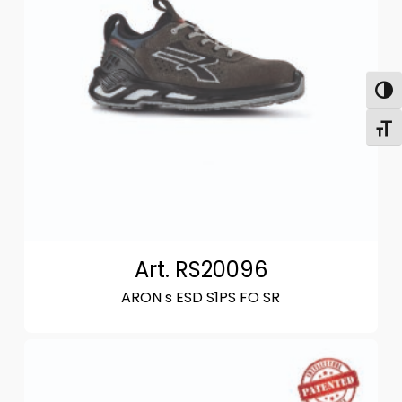
Attiva
Attiv
Art. RS20096
ARON s ESD S1PS FO SR