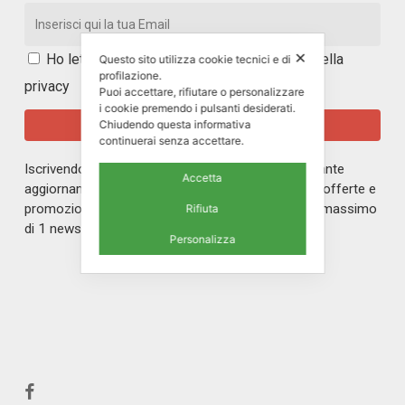
✕
Ho letto e accetto i
termini e le condizioni della
Questo sito utilizza cookie tecnici e di
profilazione.
privacy
Puoi accettare, rifiutare o personalizzare
i cookie premendo i pulsanti desiderati.
Chiudendo questa informativa
continuerai senza accettare.
Iscrivendoti alla nostra newsletter rimarrai in costante
Accetta
aggiornamento sul mondo di ERREPI, sulle nuove offerte e
promozioni riservate ai nostri iscritti. Riceverai un massimo
Rifiuta
di 1 newsletter al mese.
Personalizza
facebook