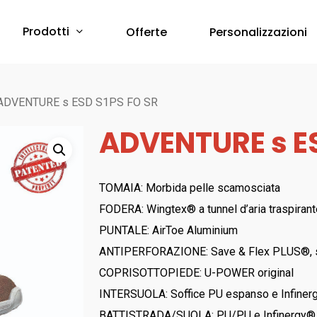
Prodotti
Offerte
Personalizzazioni
Protezione Corpo
ADVENTURE s ESD S1PS FO SR
ADVENTURE s ES
Abbigliamento Monouso
Scarpe & Accessori
Red Premium
Protezione Vie Respiratorie
TOMAIA: Morbida pelle scamosciata
RED 360
FODERA: Wingtex® a tunnel d’aria traspiran
a breve online –
Sfoglia il Catalogo
Bau & Building
Protezione Udito
PUNTALE: AirToe Aluminium
Red Leve
ANTIPERFORAZIONE: Save & Flex PLUS®, sol
Inserti Auricolari
RED INDUSTRY
COPRISOTTOPIEDE: U-POWER original
Cuffie Protettive
Red Smart
INTERSUOLA: Soffice PU espanso e Infine
RED UP PLUS
BATTISTRADA/SUOLA: PU/PU e Infinergy®