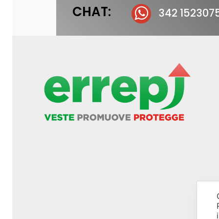
CHAT:
342 152307