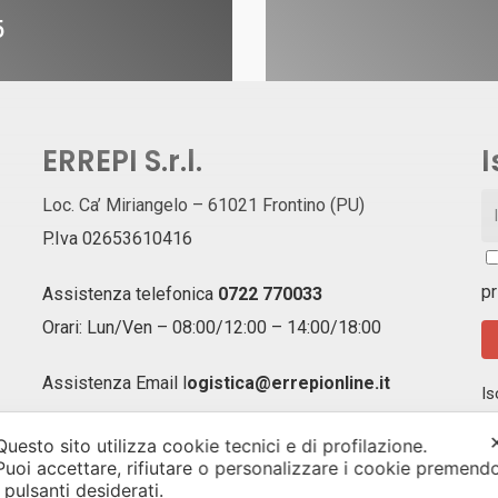
5
ERREPI S.r.l.
I
Loc. Ca’ Miriangelo – 61021 Frontino (PU)
P.Iva 02653610416
pr
Assistenza telefonica
0722 770033
Orari: Lun/Ven – 08:00/12:00 – 14:00/18:00
Assistenza Email
l
ogistica@errepionline.it
Is
ag
of
Questo sito utilizza cookie tecnici e di profilazione.
un
Puoi accettare, rifiutare o personalizzare i cookie premend
i pulsanti desiderati.