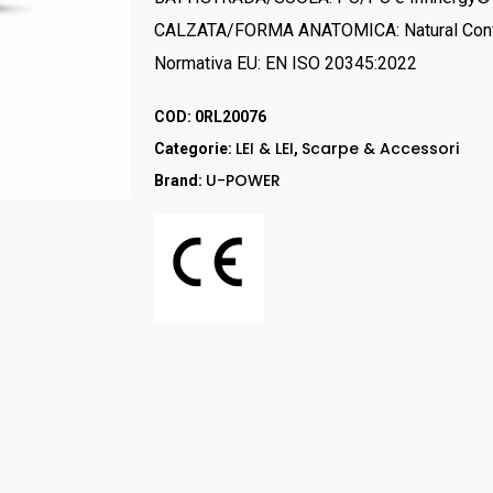
RED UP
CALZATA/FORMA ANATOMICA: Natural Conf
GORE – TEX
Normativa EU: EN ISO 20345:2022
LEI & LEI
STEP ONE
COD:
0RL20076
Stivali
LEI & LEI
Scarpe & Accessori
Categorie:
,
RED LION
U-POWER
Brand:
Accessori