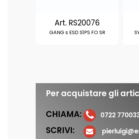
Art. RS20076
GANG s ESD S1PS FO SR
S
Per acquistare gli artic
CHIAMA:
0722 77003
SCRIVI:
pierluigi@er