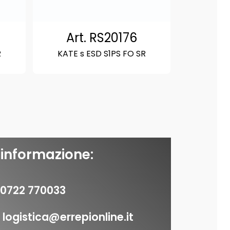
Art. RS20176
R
KATE s ESD S1PS FO SR
 informazione:
0722 770033
logistica@errepionline.it