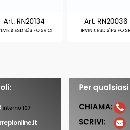
Art. RN20134
Art. RN20036
YLVIE s ESD S3S FO SR CI
IRVIN s ESD S1PS FO S
oli:
Per qualsiasi
CHIAMA:
3
interno 107
SCRIVI:
repionline.it