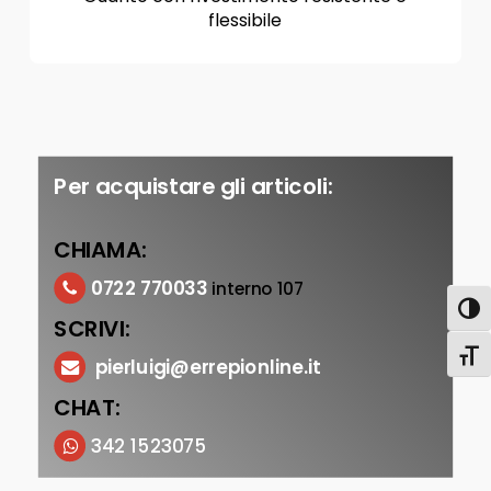
flessibile
Per acquistare gli articoli:
CHIAMA:
0722 770033
interno 107
Attiva
SCRIVI:
Attiv
pierluigi@errepionline.it
CHAT:
342 1523075