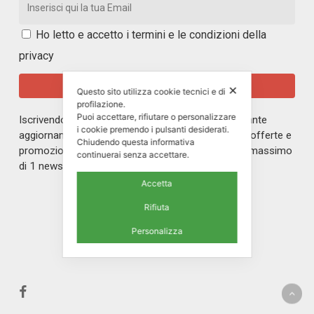
Ho letto e accetto i
termini e le condizioni della
privacy
✕
Questo sito utilizza cookie tecnici e di
profilazione.
Puoi accettare, rifiutare o personalizzare
Iscrivendoti alla nostra newsletter rimarrai in costante
i cookie premendo i pulsanti desiderati.
aggiornamento sul mondo di ERREPI, sulle nuove offerte e
Chiudendo questa informativa
promozioni riservate ai nostri iscritti. Riceverai un massimo
continuerai senza accettare.
di 1 newsletter al mese.
Accetta
Rifiuta
Personalizza
facebook