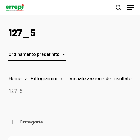
Men
Skip
to
search
main
127_5
content
Ordinamento predefinito
Home
Pittogrammi
Visualizzazione del risultato
127_5
Categorie