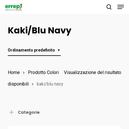
Men
Skip
to
search
main
Kaki/blu Navy
content
Ordinamento predefinito
Home
Prodotto Colori
Visualizzazione del risultato
disponibili
kaki/blu navy
Categorie