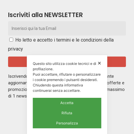
Iscriviti alla NEWSLETTER
Ho letto e accetto i
termini e le condizioni della
privacy
✕
Questo sito utilizza cookie tecnici e di
profilazione.
Puoi accettare, rifiutare o personalizzare
Iscrivendoti alla nostra newsletter rimarrai in costante
i cookie premendo i pulsanti desiderati.
aggiornamento sul mondo di ERREPI, sulle nuove offerte e
Chiudendo questa informativa
promozioni riservate ai nostri iscritti. Riceverai un massimo
continuerai senza accettare.
di 1 newsletter al mese.
Accetta
Rifiuta
Personalizza