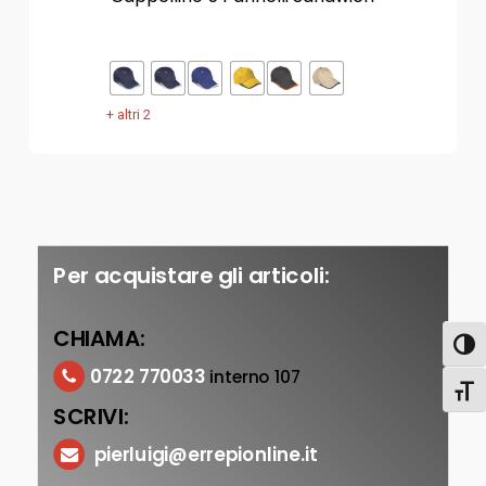
+ altri 2
Per acquistare gli articoli:
CHIAMA:
Attiva
0722 770033
interno 107
Attiv
SCRIVI:
pierluigi@errepionline.it