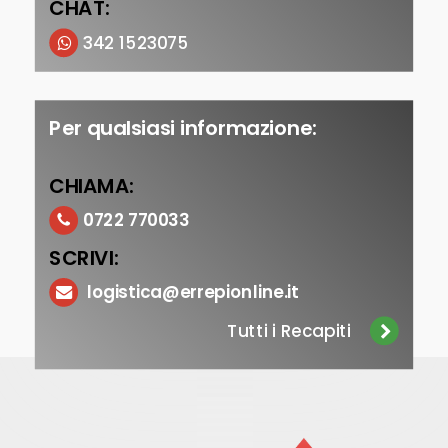
CHAT:
342 1523075
Per qualsiasi informazione:
CHIAMA:
0722 770033
SCRIVI:
logistica@errepionline.it
Tutti i Recapiti